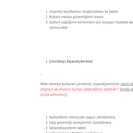
ziyaretçi kayıtlarının oluşturulması ve takibi,
fiziksel mekan güvenliğinin temini
toplum sağlığının korunması için bulaşıcı hastalık ta
işlenecektir.
Çevrimiçi Ziyaretçilerimiz
Web sitemizi kullanan çevirimiçi ziyaretçilerimizin
işlem gü
bilginiz)
ve
(bizlere bunları bildirdiğiniz takdirde*)
kimlik bi
posta adresiniz)
;
faaliyetlerin mevzuata uygun yürütülmesi,
bilgi güvenliği süreçlerinin yürütülmesi,
talep/şikayetlerin takibi,