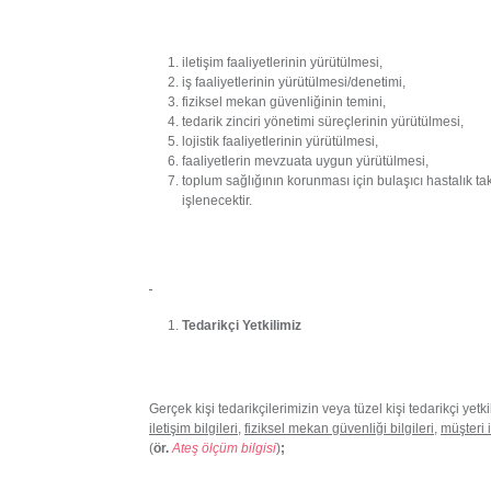
iletişim faaliyetlerinin yürütülmesi,
iş faaliyetlerinin yürütülmesi/denetimi,
fiziksel mekan güvenliğinin temini,
tedarik zinciri yönetimi süreçlerinin yürütülmesi,
lojistik faaliyetlerinin yürütülmesi,
faaliyetlerin mevzuata uygun yürütülmesi,
toplum sağlığının korunması için bulaşıcı hastalık ta
işlenecektir.
Tedarikçi Yetkilimiz
Gerçek kişi tedarikçilerimizin veya tüzel kişi tedarikçi yetki
iletişim bilgileri
,
fiziksel mekan güvenliği bilgileri
,
müşteri i
(
ör.
Ateş ölçüm bilgisi
)
;