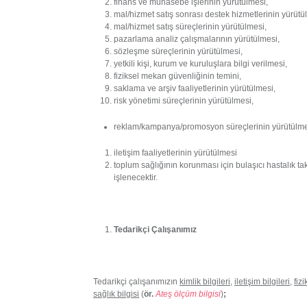
finans ve muhasebe işlerinin yürütülmesi,
mal/hizmet satış sonrası destek hizmetlerinin yürütü
mal/hizmet satış süreçlerinin yürütülmesi,
pazarlama analiz çalışmalarının yürütülmesi,
sözleşme süreçlerinin yürütülmesi,
yetkili kişi, kurum ve kuruluşlara bilgi verilmesi,
fiziksel mekan güvenliğinin temini,
saklama ve arşiv faaliyetlerinin yürütülmesi,
risk yönetimi süreçlerinin yürütülmesi,
reklam/kampanya/promosyon süreçlerinin yürütülme
iletişim faaliyetlerinin yürütülmesi
toplum sağlığının korunması için bulaşıcı hastalık ta
işlenecektir.
Tedarikçi Çalışanımız
Tedarikçi çalışanımızın
kimlik bilgileri
,
iletişim bilgileri
,
fiz
sağlık bilgisi
(
ör.
Ateş ölçüm bilgisi
)
;