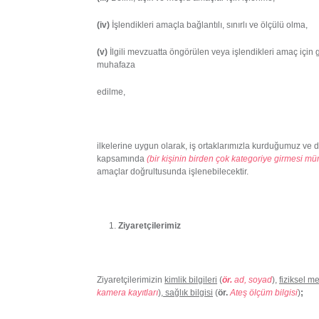
(iv)
İşlendikleri amaçla bağlantılı, sınırlı ve ölçülü olma,
(v)
İlgili mevzuatta öngörülen veya işlendikleri amaç için 
muhafaza
edilme,
ilkelerine uygun olarak, iş ortaklarımızla kurduğumuz ve d
kapsamında
(bir kişinin birden çok kategoriye girmesi m
amaçlar doğrultusunda işlenebilecektir.
Ziyaretçilerimiz
Ziyaretçilerimizin
kimlik bilgileri
(
ör.
ad, soyad
),
fiziksel me
kamera kayıtları
)
, sağlık bilgisi
(
ör.
Ateş ölçüm bilgisi
)
;