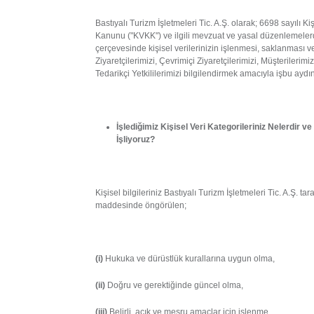
Bastıyalı Turizm İşletmeleri Tic. A.Ş. olarak; 6698 sayılı K
Kanunu ("KVKK") ve ilgili mevzuat ve yasal düzenlemeler
çerçevesinde kişisel verilerinizin işlenmesi, saklanması ve
Ziyaretçilerimizi, Çevrimiçi Ziyaretçilerimizi, Müşterilerimiz
Tedarikçi Yetkililerimizi bilgilendirmek amacıyla işbu aydı
İşlediğimiz Kişisel Veri Kategorileriniz Nelerdir 
İşliyoruz?
Kişisel bilgileriniz Bastıyalı Turizm İşletmeleri Tic. A.Ş. t
maddesinde öngörülen;
(i)
Hukuka ve dürüstlük kurallarına uygun olma,
(ii)
Doğru ve gerektiğinde güncel olma,
(iii)
Belirli, açık ve meşru amaçlar için işlenme,