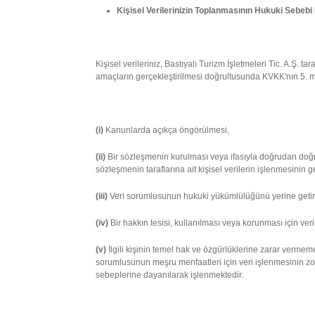
Kişisel Verilerinizin Toplanmasının Hukuki Sebebi
Kişisel verileriniz, Bastıyalı Turizm İşletmeleri Tic. A.Ş. t
amaçların gerçekleştirilmesi doğrultusunda KVKK'nın 5. m
(i)
Kanunlarda açıkça öngörülmesi,
(ii)
Bir sözleşmenin kurulması veya ifasıyla doğrudan doğru
sözleşmenin taraflarına ait kişisel verilerin işlenmesinin g
(iii)
Veri sorumlusunun hukuki yükümlülüğünü yerine getire
(iv)
Bir hakkın tesisi, kullanılması veya korunması için ver
(v)
İlgili kişinin temel hak ve özgürlüklerine zarar vermeme
sorumlusunun meşru menfaatleri için veri işlenmesinin z
sebeplerine dayanılarak işlenmektedir.