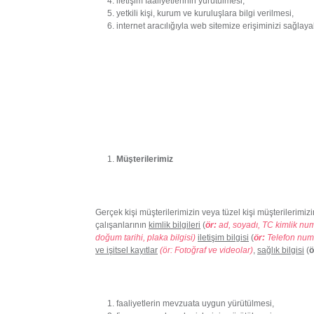
iletişim faaliyetlerinin yürütülmesi,
yetkili kişi, kurum ve kuruluşlara bilgi verilmesi,
internet aracılığıyla web sitemize erişiminizi sağlay
Müşterilerimiz
Gerçek kişi müşterilerimizin veya tüzel kişi müşterilerimizi
çalışanlarının
kimlik bilgileri
(
ör:
ad, soyadı, TC kimlik nu
doğum tarihi, plaka bilgisi)
iletişim bilgisi
(
ör:
Telefon numa
ve işitsel kayıtlar
(ör: Fotoğraf ve videolar)
,
sağlık bilgisi
(
ö
faaliyetlerin mevzuata uygun yürütülmesi,