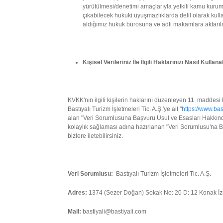
yürütülmesi/denetimi amaçlarıyla yetkili kamu kurum 
çıkabilecek hukuki uyuşmazlıklarda delil olarak kul
aldığımız hukuk bürosuna ve adli makamlara aktarıla
Kişisel Verileriniz İle İlgili Haklarınızı Nasıl Kullana
KVKK'nın ilgili kişilerin haklarını düzenleyen 11. maddesi
Bastıyalı Turizm İşletmeleri Tic. A.Ş.'ye ait "
https://www.bas
alan "Veri Sorumlusuna Başvuru Usul ve Esasları Hakkında
kolaylık sağlaması adına hazırlanan "Veri Sorumlusu'na B
bizlere iletebilirsiniz.
Veri Sorumlusu:
Bastıyalı Turizm İşletmeleri Tic. A.Ş.
Adres:
1374 (Sezer Doğan) Sokak No: 20 D: 12 Konak İz
Mail:
bastiyali@bastiyali.com