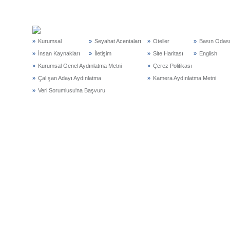
»
Kurumsal
»
Seyahat Acentaları
»
Oteller
»
Basın Odas
»
İnsan Kaynakları
»
İletişim
»
Site Haritası
»
English
»
Kurumsal Genel Aydınlatma Metni
»
Çerez Politikası
»
Çalışan Adayı Aydınlatma
»
Kamera Aydınlatma Metni
»
Veri Sorumlusu'na Başvuru