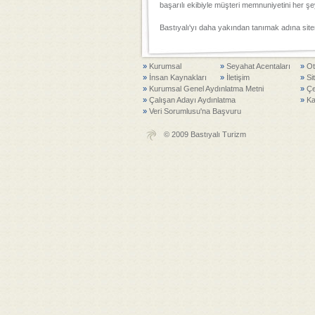
başarılı ekibiyle müşteri memnuniyetini her ş
Bastıyalı'yı daha yakından tanımak adına sitemi
»
Kurumsal
»
Seyahat Acentaları
»
Ot
»
İnsan Kaynakları
»
İletişim
»
Si
»
Kurumsal Genel Aydınlatma Metni
»
Çe
»
Çalışan Adayı Aydınlatma
»
Ka
»
Veri Sorumlusu'na Başvuru
© 2009 Bastıyalı Turizm