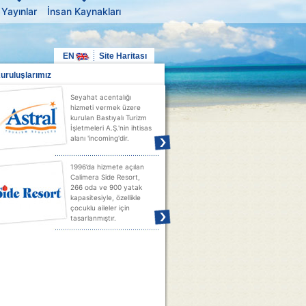
Yayınlar
İnsan Kaynakları
EN
Site Haritası
uruluşlarımız
Seyahat acentalığı
hizmeti vermek üzere
kurulan Bastıyalı Turizm
İşletmeleri A.Ş.'nin ihtisas
alanı 'incoming'dir.
1996’da hizmete açılan
Calimera Side Resort,
266 oda ve 900 yatak
kapasitesiyle, özellikle
çocuklu aileler için
tasarlanmıştır.