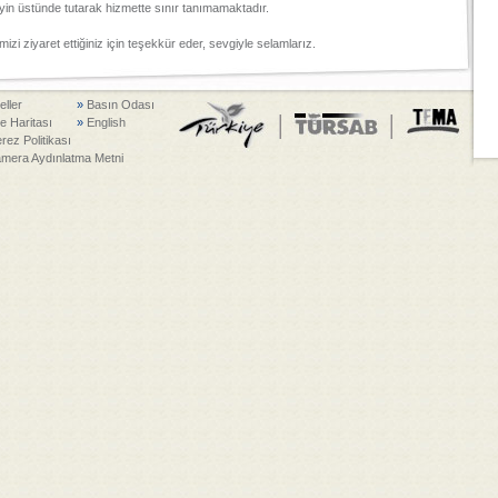
eyin üstünde tutarak hizmette sınır tanımamaktadır.
zi ziyaret ettiğiniz için teşekkür eder, sevgiyle selamlarız.
eller
»
Basın Odası
te Haritası
»
English
rez Politikası
mera Aydınlatma Metni